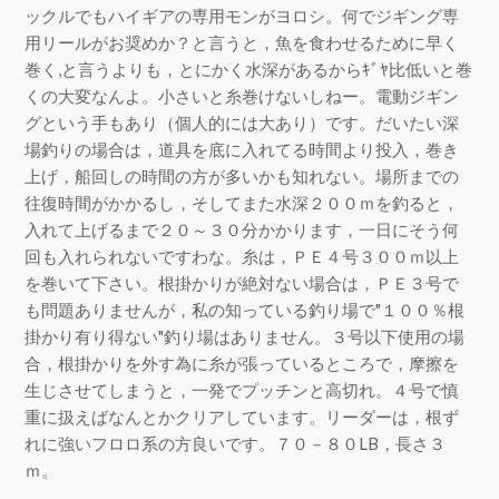
ックルでもハイギアの専用モンがヨロシ。何でジギング専
用リールがお奨めか？と言うと，魚を食わせるために早く
巻く,と言うよりも，とにかく水深があるからｷﾞﾔ比低いと巻
くの大変なんよ。小さいと糸巻けないしねー。電動ジギン
グという手もあり（個人的には大あり）です。だいたい深
場釣りの場合は，道具を底に入れてる時間より投入，巻き
上げ，船回しの時間の方が多いかも知れない。場所までの
往復時間がかかるし，そしてまた水深２００ｍを釣ると，
入れて上げるまで２０～３０分かかります，一日にそう何
回も入れられないですわな。糸は，ＰＥ４号３００ｍ以上
を巻いて下さい。根掛かりが絶対ない場合は，ＰＥ３号で
も問題ありませんが，私の知っている釣り場で"１００％根
掛かり有り得ない"釣り場はありません。３号以下使用の場
合，根掛かりを外す為に糸が張っているところで，摩擦を
生じさせてしまうと，一発でプッチンと高切れ。４号で慎
重に扱えばなんとかクリアしています。リーダーは，根ず
れに強いフロロ系の方良いです。７０－８０LB，長さ３
ｍ。