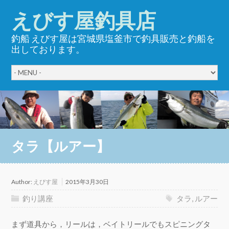
えびす屋釣具店
釣船 えびす屋は宮城県塩釜市で釣具販売と釣船を
出しております。
タラ【ルアー】
Author:
えびす屋
2015年3月30日
釣り講座
タラ
,
ルアー
まず道具から，リールは，ベイトリールでもスピニングタ