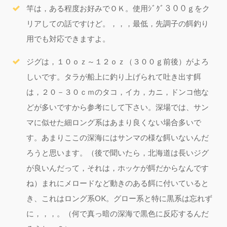
竿は，ある程度お好みでＯＫ。使用ｼﾞｸﾞ３００ｇをク
リアしての話ですけど。，，，最低，先調子の餌釣り
用でも対応できますよ。
ジグは，１０ｏｚ～１２ｏｚ（３００ｇ前後）がよろ
しいです。タラが船上に釣り上げられて吐き出す餌
は，２０－３０ｃｍのタコ，イカ，カニ，ドンコ他な
どが多いですから参考にして下さい。深場では、サン
マに似せた細ロング系はあまり良くない場合多いで
す。あまりここの深海にはサンマの様な餌いないんだ
ろうと思います。（後で聞いたら，北海道は長いジグ
が良いんだって，それは，ホッケが餌だからなんです
ね）まれにメロードなど動きのある餌に付いていると
き、これはロング系OK。グロー系と特に黒系は忘れず
に，，，。（何で真っ暗の深海で黒色に反応するんだ