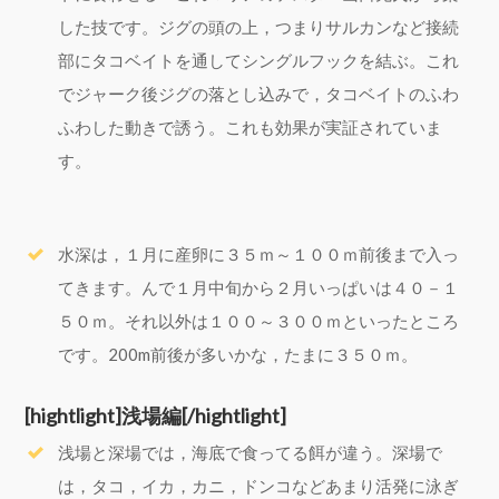
した技です。ジグの頭の上，つまりサルカンなど接続
部にタコベイトを通してシングルフックを結ぶ。これ
でジャーク後ジグの落とし込みで，タコベイトのふわ
ふわした動きで誘う。これも効果が実証されていま
す。
水深は，１月に産卵に３５ｍ～１００ｍ前後まで入っ
てきます。んで１月中旬から２月いっぱいは４０－１
５０ｍ。それ以外は１００～３００ｍといったところ
です。200m前後が多いかな，たまに３５０ｍ。
[hightlight]浅場編[/hightlight]
浅場と深場では，海底で食ってる餌が違う。深場で
は，タコ，イカ，カニ，ドンコなどあまり活発に泳ぎ