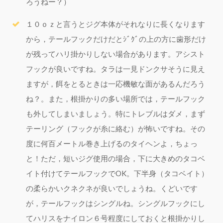
ろうねー？）
１０ｏｚと言うとジグ本体がそれなりに長くなります
から，テールフックだけだとｼﾞｸﾞの上の方に歯形だけ
が残ってハリ掛かりしない場合があります。アシスト
フックが良いですね。タラは一見ドンクサそうに見え
ますが，餌をとるときは一応機敏な面があるんだろう
ね？。また，根掛かりの多い場所では，テールフック
も外してしまいましょう。特にトレブルはダメ，まず
テーリング（フックが糸に絡む）が怖いですね。その
度に何百メートル巻き上げるのタイヘンよ，ちょっ
と！ただ，短いジグ使用の場合，下に大きめのタコベ
イト付けてテールフックでOK。下半身（タコベイト）
の柔らかいクネクネが良いでしょうね。くどいです
が，テールフックはシングルね。シングルフックにし
てハリスをナイロン６号程度にしておくと根掛かりし