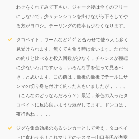
わせをくれてみて下さい。ジャーク後は全くのフリー
にしないで，少々テンションを掛けながら下ろしてや
る方がヨロシ。テーリングの確率も少なくなります。
タコベイト，ワームなどｼﾞｸﾞと合わせて使う人も多く
見受けられます。無くても食う時は食います。ただ他
の釣りと比べると投入回数が少なく，チャンスが極端
に少ないわけですから，いろんな手を使って見るべ
き，と思います。この前は，最後の最後でテールにサ
ンマの切り身を付けて釣った人もいましたが，，，。
（こんなのどうなんだろう？）最近，茶色の入ったタ
コベイトに反応良いような気がしてます。ドンコは，
夜行系ね，，，。
ジグを集魚効果のあるシンカーとして考え，タコベイ
トに食わせる！これマリアのテスター山口充氏が考案