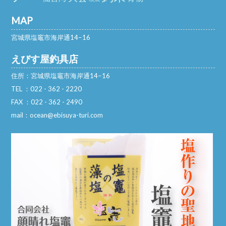
MAP
宮城県塩竈市海岸通14−16
えびす屋釣具店
住所：宮城県塩竈市海岸通14−16
TEL ：022 - 362 - 2220
FAX ：022 - 362 - 2490
mail：ocean@ebisuya-turi.com