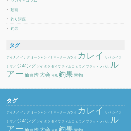
ワカサギコラム
動画
釣り講座
釣果
タグ
カレイ
アイナメ
イナダ
オーシャンドミネーター
カツオ
サバ
シイラ
ル
ジギング
シマノ
ソイ
タラ
ダイワ
ティムコ
ヒラメ
フラット
メバル
アー
釣果
大会
仙台湾
青物
根魚
タグ
カレイ
アイナメ
イナダ
オーシャンドミネーター
カツオ
サバ
シイラ
ル
ジギング
シマノ
ソイ
タラ
ダイワ
ティムコ
ヒラメ
フラット
メバル
アー
釣果
大会
仙台湾
青物
根魚