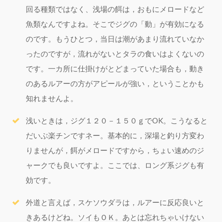
回る種類ではなく、浅場の餌は，おもにメロードなど
魚類なんですよね。そこでジグの「動」が有効になる
のです。もうひとつ，当日は潮があまり流れていなか
ったのですが，流れがないとタラの食いはよくないの
です。一カ所に仕掛けがとどまっていた場合も，動き
のあるルアーの方がアピールが強い，ということかも
知れませんよ。
浅いときは，ジグ１２０－１５０ｇでOK。こうなると
だいぶ楽チンですネー。基本的に，深場と釣り方変わ
りませんが，餌がメロードですから，ちょい速めのジ
ャークでも良いですよ。ここでは、ロング系ジグも有
効です。
外道と言えば，スケソウダラは，ルアーに反応良いと
きあるけどね。ソイもＯＫ。あとは忘れちゃいけない