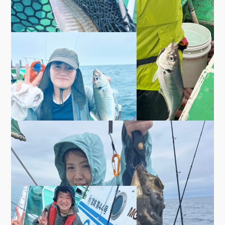
8/1 アジ船好調
Author:
えびす屋
2026年8月1日
▼アジ19〜103匹 28〜42cm ・水温24.7度 ・他サバ メ
バル
ブログ
7/20釣果 アジ船好調
Author:
えびす屋
2026年7月20日
▼アジ船 ・アジ14〜35匹、28〜47cm ・他サバ（大サイズ
多い）、メバル、…
(READ MORE)
7/25 アジ船の釣果
ブログ
,
釣果
Author:
えびす屋
2026年7月25日
▼ アジ18〜68匹 27〜50cm ・他サバ メバル
7/19釣果 アジ好調、ルアー(青物)、カ
ブログ
レイ
Author:
えびす屋
2026年7月19日