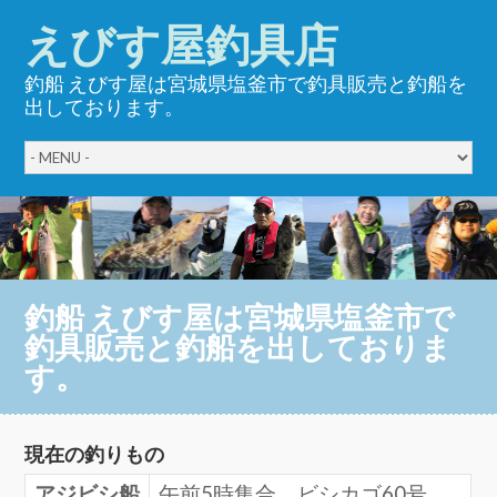
えびす屋釣具店
釣船 えびす屋は宮城県塩釜市で釣具販売と釣船を
出しております。
釣船 えびす屋は宮城県塩釜市で
釣具販売と釣船を出しておりま
す。
現在の釣りもの
アジビシ船
午前5時集合 ビシカゴ60号