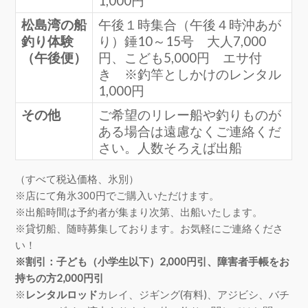
1,000円
松島湾の船
午後１時集合（午後４時沖あが
釣り体験
り）錘10～15号 大人7,000
（午後便）
円、こども5,000円 エサ付
き ※釣竿としかけのレンタル
1,000円
その他
ご希望のリレー船や釣りものが
ある場合は遠慮なくご連絡くだ
さい。人数そろえば出船
（すべて税込価格、氷別）
※店にて角氷300円でご購入いただけます。
※出船時間は予約者が集まり次第、出船いたします。
※貸切船、随時募集しております。お気軽にご連絡くださ
い！
※割引：子ども（小学生以下）2,000円引、障害者手帳をお
持ちの方2,000円引
※
レンタルロッド
カレイ、ジギング(有料)、アジビシ、バチ