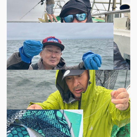
8/8釣果 アジ好調
Author:
えびす屋
2026年8月8日
▼アジ船 ・アジ1〜31匹 28〜50cm ・他サバ、メバル、イ
ナダ ご乗船あり…
(READ MORE)
ブログ
,
釣果
8/2 アジ船好調
Author:
えびす屋
2026年8月2日
▼アジ20〜53匹 28〜47cm ・他サバ ・バチコン36匹
ブログ