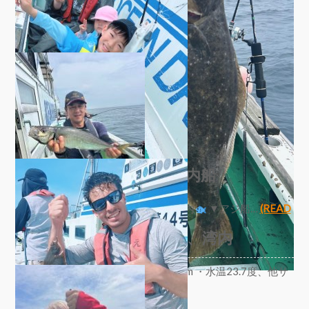
▼アジ船 ・アジ3〜22匹、28〜47cm ・他サバ、メバル ・
水温21.6度 …
(READ MORE)
ブログ
,
釣果
7/12釣果 アジ好調、湾内船
Author:
えびす屋
2026年7月12日
【7/12釣果・天気
】アジ好調、湾内
▼アジ船…
(READ
MORE)
7/11釣果 アジ、ルアー、湾内
ブログ
Author:
えびす屋
2026年7月11日
▼アジ船 ・アジ13〜62匹、26〜51cm ・水温23.7度、他サ
7/18 ヒラメ船の釣果
バ ▼ルアー…
(READ MORE)
Author:
えびす屋
2026年7月18日
ブログ
,
釣果