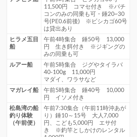
11,500円 コマセ付き ※バチ
コンのみの同乗も可・錘20~30
号(PE0.6前後) ※ビシカゴ60号
は貸出あり
ヒラメ五目
午前4時集合 錘50号 13,000
船
円 生き餌付き ※ジギングの
みの同乗も可
ルアー船
午前5時集合 ジグやタイラバ
40-100g 11,000円
マダイ、ワラサなど
マガレイ船
午前5時集合 錘40号 10,000
円 イソメ付き
松島湾の船
午前7:30集合（午前11時沖あが
釣り体験
り）錘10～15号 大人7,000
（午前便）
円、こども5,000円 エサ付
き ※釣竿としかけのレンタル