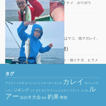
▼ ヒラメ0〜6枚 48〜77cm ・他アイナメ ホウボウ
ブログ
,
釣果
7/8釣果 カレイ船
Author:
えびす屋
2026年7月10日
・カレイ3〜13枚、16〜37cm ・最大はマコ、他マガレイ、
ミズガレイ、ソウハ…
(READ MORE)
7/6釣果 ルアー船（青物）
ブログ
,
釣果
Author:
えびす屋
2026年7月6日
▼ルアー船 ・サバ1〜7匹 35〜47cm ・他イナダ、ヒラメ
風強い中でし…
(READ MORE)
ブログ
,
釣果
タグ
カレイ
アイナメ
イナダ
オーシャンドミネーター
カツオ
サバ
シイラ
ル
ジギング
シマノ
ソイ
タラ
ダイワ
ティムコ
ヒラメ
フラット
メバル
アー
釣果
大会
仙台湾
青物
根魚
7/5釣果 アジ船、カレイ船
Author:
えびす屋
2026年7月5日