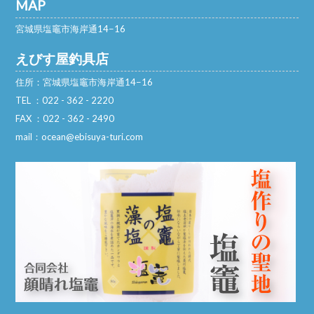
MAP
▼アジ船 ・アジ5〜25匹、30〜47cm ・他サバ、メバル、マ
宮城県塩竈市海岸通14−16
ダイ(48cm)…
(READ MORE)
ブログ
,
釣果
えびす屋釣具店
住所：宮城県塩竈市海岸通14−16
TEL ：022 - 362 - 2220
FAX ：022 - 362 - 2490
mail：ocean@ebisuya-turi.com