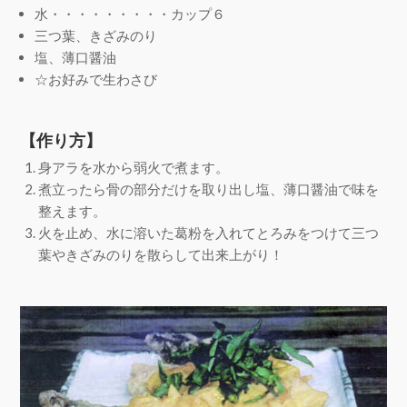
水・・・・・・・・・カップ６
三つ葉、きざみのり
塩、薄口醤油
☆お好みで生わさび
【作り方】
身アラを水から弱火で煮ます。
煮立ったら骨の部分だけを取り出し塩、薄口醤油で味を
整えます。
火を止め、水に溶いた葛粉を入れてとろみをつけて三つ
葉やきざみのりを散らして出来上がり！