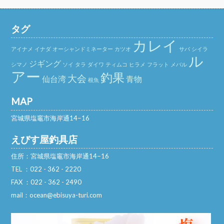
タグ
カレイ
アイナメ
イナダ
オーシャンドミネーター
カツオ
サバ
シイラ
ル
ジギング
シマノ
ソイ
タラ
ダイワ
ティムコ
ヒラメ
フラット
メバル
アー
釣果
大会
仙台湾
青物
根魚
MAP
宮城県塩竈市海岸通14−16
えびす屋釣具店
住所：宮城県塩竈市海岸通14−16
TEL ：022 - 362 - 2220
FAX ：022 - 362 - 2490
mail：ocean@ebisuya-turi.com