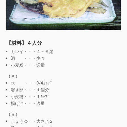
【材料】４人分
カレイ・・・４～８尾
酒 ・・・少々
小麦粉・・・適量
（Ａ）
水 ・・・3/4ｶｯﾌﾟ
溶き卵・・・１個分
小麦粉・・・１ｶｯﾌﾟ
揚げ油・・・適量
（Ｂ）
しょうゆ・・大さじ２