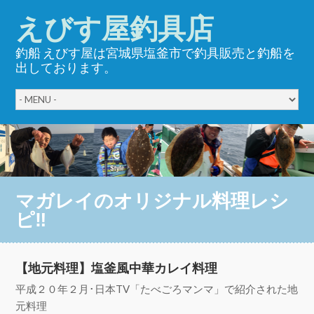
えびす屋釣具店
釣船 えびす屋は宮城県塩釜市で釣具販売と釣船を
出しております。
マガレイのオリジナル料理レシ
ピ‼︎
【地元料理】塩釜風中華カレイ料理
平成２０年２月･日本TV「たべごろマンマ」で紹介された地
元料理