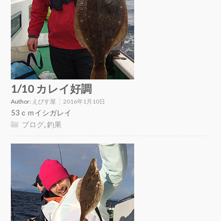
1/10 カレイ好調
Author:
えびす屋
2016年1月10日
53ｃｍイシガレイ
ブログ
,
釣果