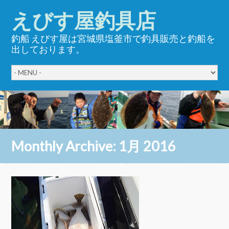
えびす屋釣具店
釣船 えびす屋は宮城県塩釜市で釣具販売と釣船を
出しております。
Monthly Archive:
1月 2016