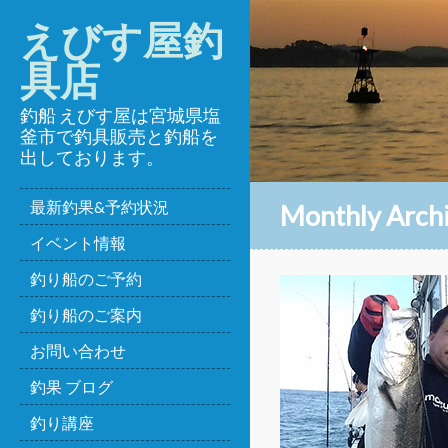
えびす屋釣
具店
釣船 えびす屋は宮城県塩
釜市で釣具販売と釣船を
出しております。
最新釣果&予約状況
Monthly Arch
イベント情報
釣り船のご予約
釣り船のご案内
お問い合わせ
釣果 ブログ
釣り講座