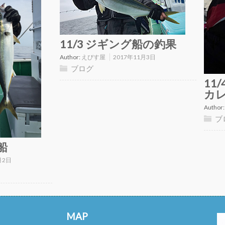
11/3 ジギング船の釣果
Author:
えびす屋
2017年11月3日
ブログ
11
カ
Author
ブ
船
月2日
MAP