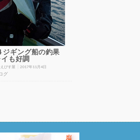
/4 ジギング船の釣果
レイも好調
:
えびす屋
2017年11月4日
ログ