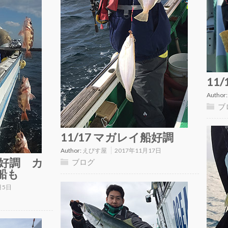
11
Author
ブ
11/17 マガレイ船好調
Author:
えびす屋
2017年11月17日
船好調 カ
ブログ
船も
月5日