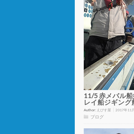
11/5 赤メバル
レイ船ジギング
Author:
えびす屋
2017年11
ブログ