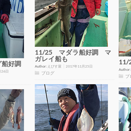
11/25 マダラ船好調 マ
ガレイ船も
11
グ船好調
Author:
えびす屋
2017年11月25日
Author
月26日
ブログ
ブ