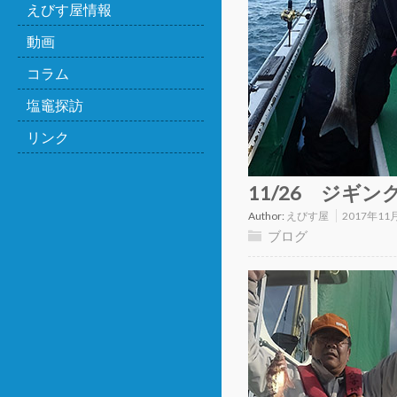
えびす屋情報
動画
コラム
塩竈探訪
リンク
11/26 ジギン
Author:
えびす屋
2017年11
ブログ