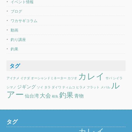
イベント情報
ブログ
ワカサギコラム
動画
釣り講座
釣果
タグ
カレイ
アイナメ
イナダ
オーシャンドミネーター
カツオ
サバ
シイラ
ル
ジギング
シマノ
ソイ
タラ
ダイワ
ティムコ
ヒラメ
フラット
メバル
アー
釣果
大会
仙台湾
青物
根魚
タグ
カレイ