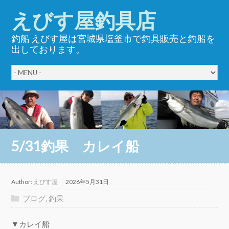
えびす屋釣具店
釣船 えびす屋は宮城県塩釜市で釣具販売と釣船を
出しております。
5/31釣果 カレイ船
Author:
えびす屋
2026年5月31日
ブログ
,
釣果
▼カレイ船