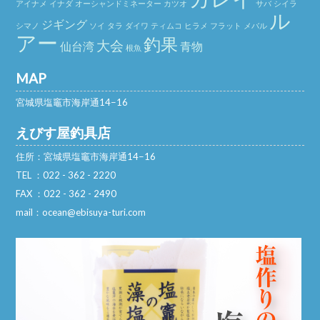
アイナメ
イナダ
オーシャンドミネーター
カツオ
サバ
シイラ
ル
ジギング
シマノ
ソイ
タラ
ダイワ
ティムコ
ヒラメ
フラット
メバル
アー
釣果
大会
仙台湾
青物
根魚
MAP
宮城県塩竈市海岸通14−16
えびす屋釣具店
住所：宮城県塩竈市海岸通14−16
TEL ：022 - 362 - 2220
FAX ：022 - 362 - 2490
mail：ocean@ebisuya-turi.com