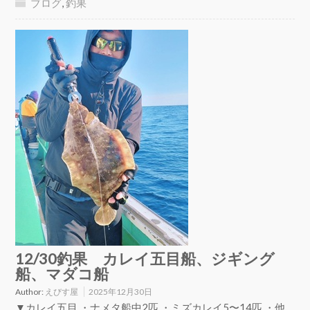
ブログ
,
釣果
12/30釣果 カレイ五目船、ジギング
船、マダコ船
Author:
えびす屋
2025年12月30日
▼カレイ五目 ・ナメタ船中2匹 ・ミズカレイ5〜14匹 ・他