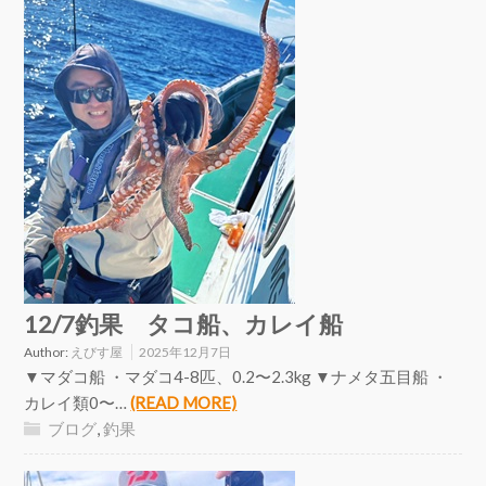
12/7釣果 タコ船、カレイ船
Author:
えびす屋
2025年12月7日
▼マダコ船 ・マダコ4-8匹、0.2〜2.3kg ▼ナメタ五目船 ・
カレイ類0〜…
(READ MORE)
ブログ
,
釣果