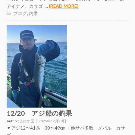
アイナメ、カサゴ …
(READ MORE)
ブログ
,
釣果
12/20 アジ船の釣果
Author:
えびす屋
2025年12月20日
▼アジ12〜41匹 30〜49cm ・他サバ多数 メバル カサ
ゴ