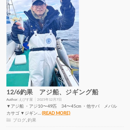
12/6釣果 アジ船、ジギング船
Author:
えびす屋
2025年12月7日
▼アジ船 ・アジ10〜49匹 34〜45cm ・他サバ メバル
カサゴ ▼ジギン…
(READ MORE)
ブログ
,
釣果