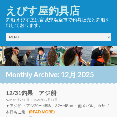
えびす屋釣具店
釣船 えびす屋は宮城県塩釜市で釣具販売と釣船を
出しております。
Monthly Archive:
12月 2025
12/31釣果 アジ船
Author:
えびす屋
2025年12月31日
▼アジ船 ・アジ20〜48匹、32〜48cm ・他メバル、カサゴ
本日もご乗…
(READ MORE)