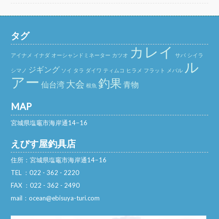
タグ
カレイ
アイナメ
イナダ
オーシャンドミネーター
カツオ
サバ
シイラ
ル
ジギング
シマノ
ソイ
タラ
ダイワ
ティムコ
ヒラメ
フラット
メバル
アー
釣果
大会
仙台湾
青物
根魚
MAP
宮城県塩竈市海岸通14−16
えびす屋釣具店
住所：宮城県塩竈市海岸通14−16
TEL ：022 - 362 - 2220
FAX ：022 - 362 - 2490
mail：ocean@ebisuya-turi.com