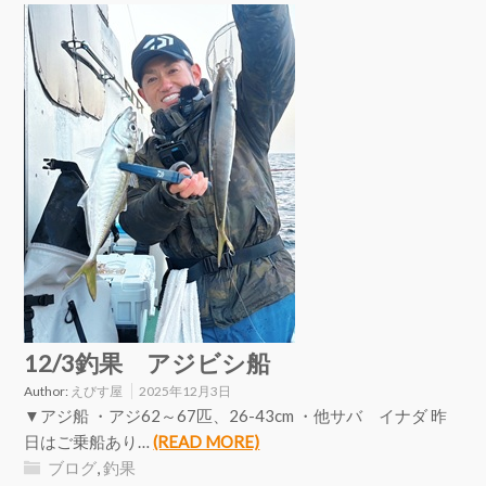
12/3釣果 アジビシ船
Author:
えびす屋
2025年12月3日
▼アジ船 ・アジ62～67匹、26-43cm ・他サバ イナダ 昨
日はご乗船あり…
(READ MORE)
ブログ
,
釣果