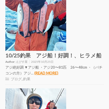
10/25釣果 アジ船！好調！、ヒラメ船
Author:
えびす屋
2025年10月25日
アジ絶好調 ▼アジ船 ・アジ20〜81匹 26〜48cm ・（バチ
コンの方）アジ…
(READ MORE)
ブログ
,
釣果