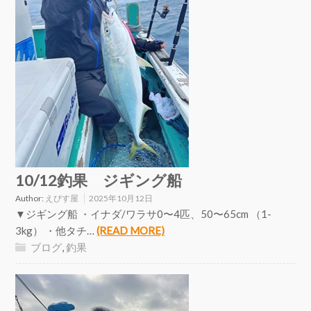
10/12釣果 ジギング船
Author:
えびす屋
2025年10月12日
▼ジギング船 ・イナダ/ワラサ0〜4匹、50〜65cm （1-
3kg） ・他タチ…
(READ MORE)
ブログ
,
釣果