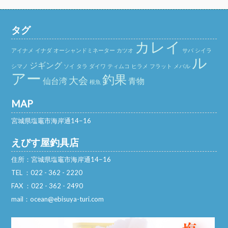
タグ
カレイ
アイナメ
イナダ
オーシャンドミネーター
カツオ
サバ
シイラ
ル
ジギング
シマノ
ソイ
タラ
ダイワ
ティムコ
ヒラメ
フラット
メバル
アー
釣果
大会
仙台湾
青物
根魚
MAP
宮城県塩竈市海岸通14−16
えびす屋釣具店
住所：宮城県塩竈市海岸通14−16
TEL ：022 - 362 - 2220
FAX ：022 - 362 - 2490
mail：ocean@ebisuya-turi.com