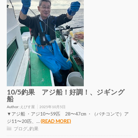
10/5釣果 アジ船！好調！、ジギング
船
Author:
えびす屋
2025年10月5日
▼アジ船 ・アジ10〜59匹 28〜47cm ・（バチコンで）ア
ジ11〜20匹、…
(READ MORE)
ブログ
,
釣果