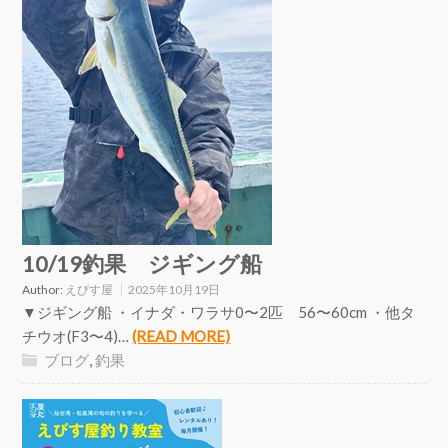
10/19釣果 ジギング船
Author:
えびす屋
2025年10月19日
▼ジギング船 ・イナダ・ワラサ0〜2匹 56〜60cm ・他タ
チウオ(F3〜4)…
(READ MORE)
ブログ
,
釣果