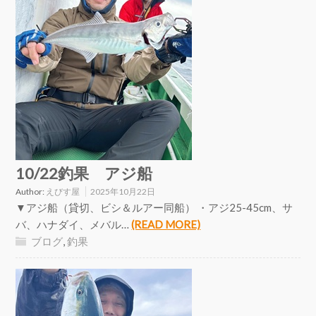
10/22釣果 アジ船
Author:
えびす屋
2025年10月22日
▼アジ船（貸切、ビシ＆ルアー同船） ・アジ25-45cm、サ
バ、ハナダイ、メバル…
(READ MORE)
ブログ
,
釣果