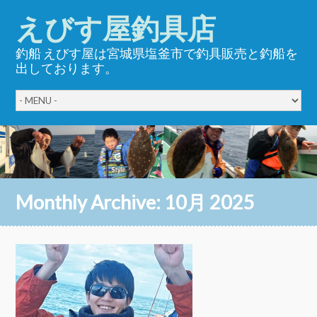
えびす屋釣具店
釣船 えびす屋は宮城県塩釜市で釣具販売と釣船を
出しております。
Monthly Archive:
10月 2025