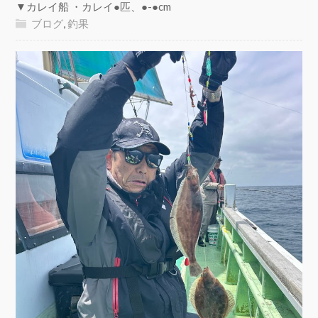
▼カレイ船 ・カレイ●匹、●-●cm
ブログ
,
釣果