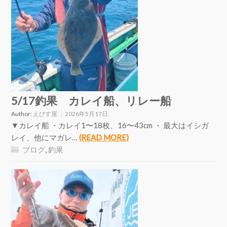
5/17釣果 カレイ船、リレー船
Author:
えびす屋
2026年5月17日
▼カレイ船 ・カレイ1〜18枚、16〜43cm ・ 最大はイシガ
レイ、他にマガレ…
(READ MORE)
ブログ
,
釣果