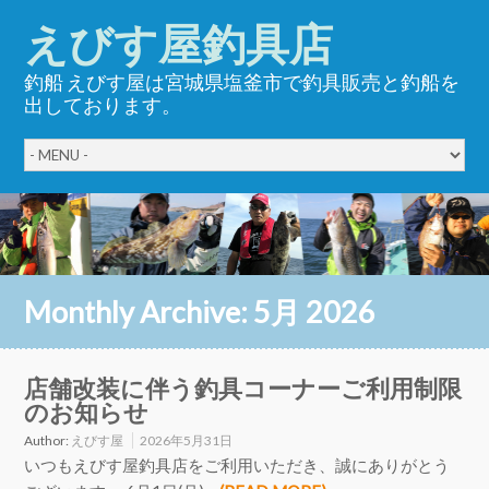
えびす屋釣具店
釣船 えびす屋は宮城県塩釜市で釣具販売と釣船を
出しております。
Monthly Archive:
5月 2026
店舗改装に伴う釣具コーナーご利用制限
のお知らせ
Author:
えびす屋
2026年5月31日
いつもえびす屋釣具店をご利用いただき、誠にありがとう