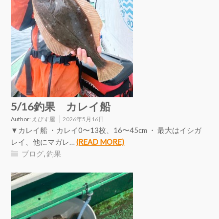
5/16釣果 カレイ船
Author:
えびす屋
2026年5月16日
▼カレイ船 ・カレイ0〜13枚、16〜45cm ・ 最大はイシガ
レイ、他にマガレ…
(READ MORE)
ブログ
,
釣果