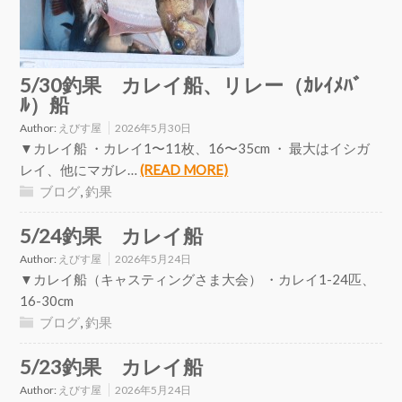
5/30釣果 カレイ船、リレー（ｶﾚｲﾒﾊﾞ
ﾙ）船
Author:
えびす屋
2026年5月30日
▼カレイ船 ・カレイ1〜11枚、16〜35cm ・ 最大はイシガ
レイ、他にマガレ…
(READ MORE)
ブログ
,
釣果
5/24釣果 カレイ船
Author:
えびす屋
2026年5月24日
▼カレイ船（キャスティングさま大会） ・カレイ1-24匹、
16-30cm
ブログ
,
釣果
5/23釣果 カレイ船
Author:
えびす屋
2026年5月24日