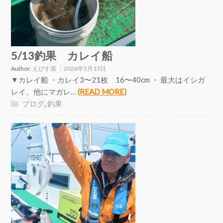
5/13釣果 カレイ船
Author:
えびす屋
2026年5月13日
▼カレイ船 ・カレイ3〜21枚 16〜40cm ・ 最大はイシガ
レイ、他にマガレ…
(READ MORE)
ブログ
,
釣果