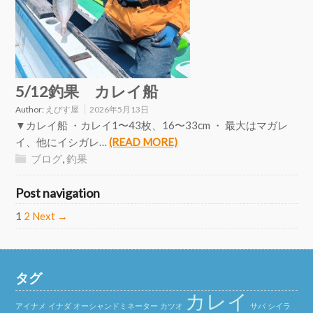
5/12釣果 カレイ船
Author:
えびす屋
2026年5月13日
▼カレイ船 ・カレイ1〜43枚、16〜33cm ・ 最大はマガレ
イ、他にイシガレ…
(READ MORE)
ブログ
,
釣果
Post navigation
1
2
Next →
タグ
カレイ
アイナメ
イナダ
オーシャンドミネーター
カツオ
サバ
シイラ