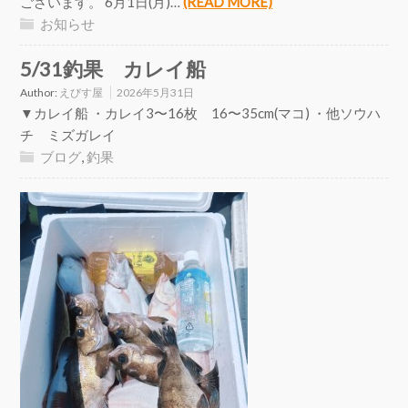
ございます。 6月1日(月)…
(READ MORE)
お知らせ
5/31釣果 カレイ船
Author:
えびす屋
2026年5月31日
▼カレイ船 ・カレイ3〜16枚 16〜35cm(マコ) ・他ソウハ
チ ミズガレイ
ブログ
,
釣果