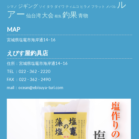
ル
ジギング
シマノ
ソイ
タラ
ダイワ
ティムコ
ヒラメ
フラット
メバル
アー
釣果
大会
仙台湾
青物
根魚
MAP
宮城県塩竈市海岸通14−16
えびす屋釣具店
住所：宮城県塩竈市海岸通14−16
TEL ：022 - 362 - 2220
FAX ：022 - 362 - 2490
mail：ocean@ebisuya-turi.com