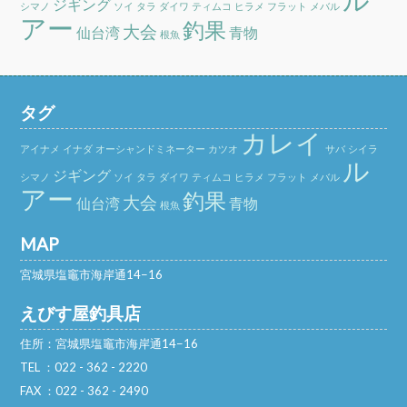
ジギング
シマノ
ソイ
タラ
ダイワ
ティムコ
ヒラメ
フラット
メバル
アー
釣果
大会
仙台湾
青物
根魚
タグ
カレイ
アイナメ
イナダ
オーシャンドミネーター
カツオ
サバ
シイラ
ル
ジギング
シマノ
ソイ
タラ
ダイワ
ティムコ
ヒラメ
フラット
メバル
アー
釣果
大会
仙台湾
青物
根魚
MAP
宮城県塩竈市海岸通14−16
えびす屋釣具店
住所：宮城県塩竈市海岸通14−16
TEL ：022 - 362 - 2220
FAX ：022 - 362 - 2490