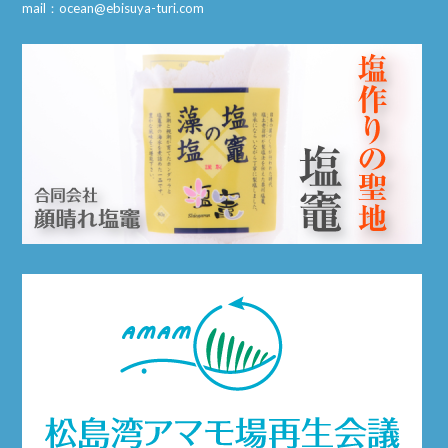
mail：ocean@ebisuya-turi.com