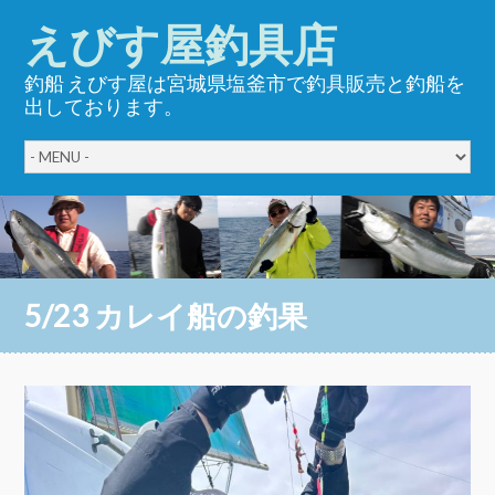
えびす屋釣具店
釣船 えびす屋は宮城県塩釜市で釣具販売と釣船を
出しております。
5/23 カレイ船の釣果