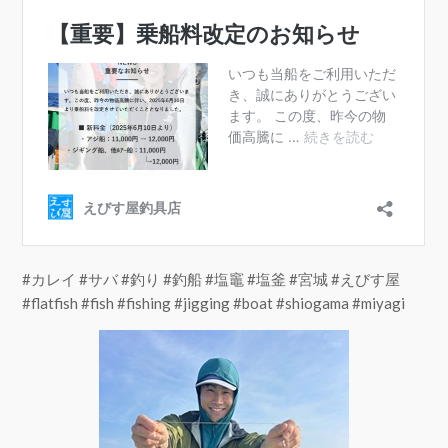
#カレイ #サバ #釣り #釣船 #塩竈 #塩釜 #宮城 #えびす屋
#flatfish #fish #fishing #jigging #boat #shiogama #miyagi