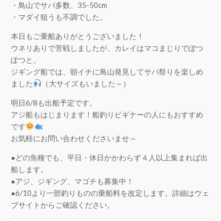
・鳥山でサバ多数、35-50cm
・マダイ狙うも不調でした。
本日もご乗船ありがとうございました！
ウネリありで苦戦しましたが、カレイはマコまじりでぽつ
ぽつと。
ジギング船では、朝イチに鳥山発見してサバ祭りを楽しめ
ました
（大サイズもいました～）
明日6/8も出船予定です。
アジ船もはじまります！船釣りビギナーの人にもおすすめ
です
お気軽にお問い合わせくださいませ～
●どの魚種でも、平日・休日かかわらず４人以上集まれば出
船します。
●アジ、ジギング、マゴチも募集中！
●6/10より一部釣りものの乗船料を改定します。詳細はウェ
ブサイトからご確認ください。