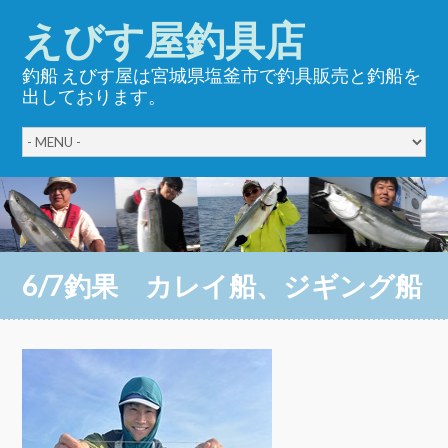
えびす屋釣具店
釣船 えびす屋は宮城県塩釜市で釣具販売と釣船を
出しております。
6/7釣果 カレイ船、ジギング船