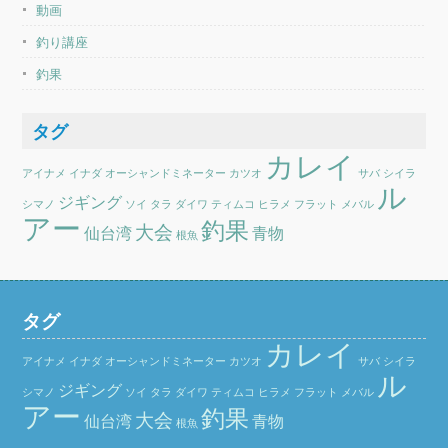
動画
釣り講座
釣果
タグ
カレイ
アイナメ
イナダ
オーシャンドミネーター
カツオ
サバ
シイラ
ル
ジギング
シマノ
ソイ
タラ
ダイワ
ティムコ
ヒラメ
フラット
メバル
アー
釣果
大会
仙台湾
青物
根魚
タグ
カレイ
アイナメ
イナダ
オーシャンドミネーター
カツオ
サバ
シイラ
ル
ジギング
シマノ
ソイ
タラ
ダイワ
ティムコ
ヒラメ
フラット
メバル
アー
釣果
大会
仙台湾
青物
根魚