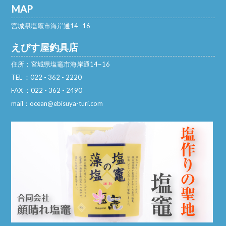
MAP
宮城県塩竈市海岸通14−16
えびす屋釣具店
住所：宮城県塩竈市海岸通14−16
TEL ：022 - 362 - 2220
FAX ：022 - 362 - 2490
mail：ocean@ebisuya-turi.com