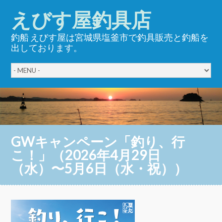
えびす屋釣具店
釣船 えびす屋は宮城県塩釜市で釣具販売と釣船を
出しております。
GWキャンペーン「釣り、行
こ！」（2026年4月29日
（水）〜5月6日（水・祝））