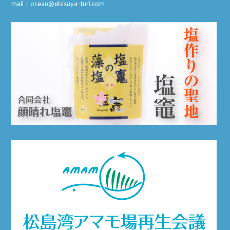
mail：ocean@ebisuya-turi.com