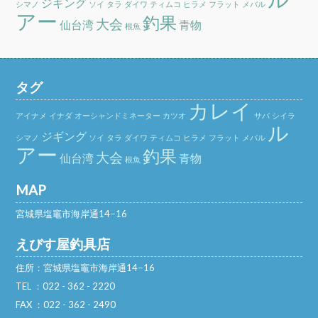
ジギング
シマノ
ソイ
タラ
ダイワ
ティムコ
ヒラメ
フラット
メバル
アー
釣果
大会
仙台湾
青物
根魚
タグ
カレイ
アイナメ
イナダ
オーシャンドミネーター
カツオ
サバ
シイラ
ル
ジギング
シマノ
ソイ
タラ
ダイワ
ティムコ
ヒラメ
フラット
メバル
アー
釣果
大会
仙台湾
青物
根魚
MAP
宮城県塩竈市海岸通14−16
えびす屋釣具店
住所：宮城県塩竈市海岸通14−16
TEL ：022 - 362 - 2220
FAX ：022 - 362 - 2490