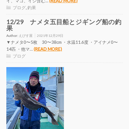
イ、マコ、イシ含む…
(READ MORE)
ブログ
,
釣果
12/29 ナメタ五目船とジギング船の釣
果
Author:
えびす屋
2021年12月29日
▼ナメタ0〜5枚 30〜38cm ・水温11.6度 ・アイナメ0〜
14匹 ・他マ…
(READ MORE)
ブログ