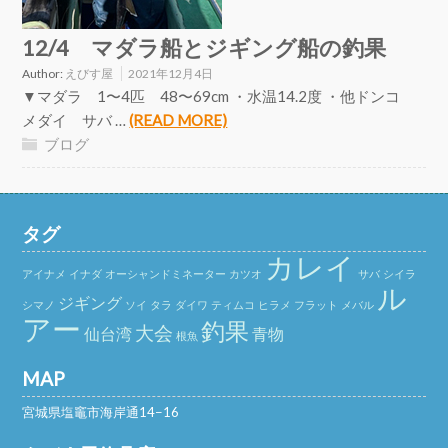
12/4 マダラ船とジギング船の釣果
Author:
えびす屋
2021年12月4日
▼マダラ 1〜4匹 48〜69cm ・水温14.2度 ・他ドンコ
メダイ サバ …
(READ MORE)
ブログ
タグ
カレイ
アイナメ
イナダ
オーシャンドミネーター
カツオ
サバ
シイラ
ル
ジギング
シマノ
ソイ
タラ
ダイワ
ティムコ
ヒラメ
フラット
メバル
アー
釣果
大会
仙台湾
青物
根魚
MAP
宮城県塩竈市海岸通14−16