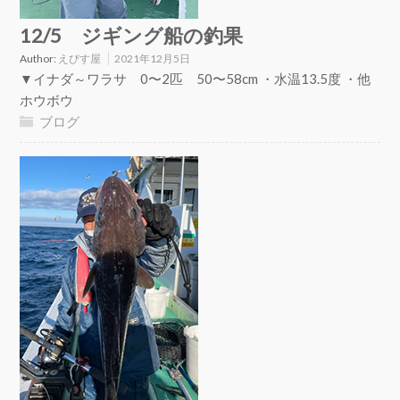
12/5 ジギング船の釣果
Author:
えびす屋
2021年12月5日
▼イナダ～ワラサ 0〜2匹 50〜58cm ・水温13.5度 ・他
ホウボウ
ブログ