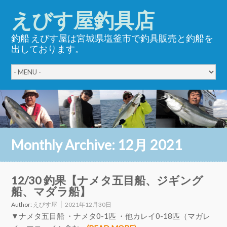
えびす屋釣具店
釣船 えびす屋は宮城県塩釜市で釣具販売と釣船を
出しております。
Monthly Archive:
12月 2021
12/30 釣果【ナメタ五目船、ジギング
船、マダラ船】
Author:
えびす屋
2021年12月30日
▼ナメタ五目船 ・ナメタ0-1匹 ・他カレイ0-18匹（マガレ