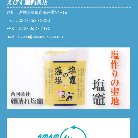
えびす屋釣具店
住所：宮城県塩竈市海岸通14−16
TEL ：022 - 362 - 2220
FAX ：022 - 362 - 2490
mail：ocean@ebisuya-turi.com