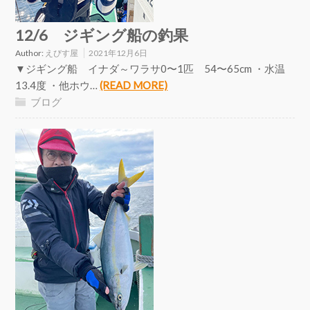
12/6 ジギング船の釣果
Author:
えびす屋
2021年12月6日
▼ジギング船 イナダ～ワラサ0〜1匹 54〜65cm ・水温
13.4度 ・他ホウ…
(READ MORE)
ブログ