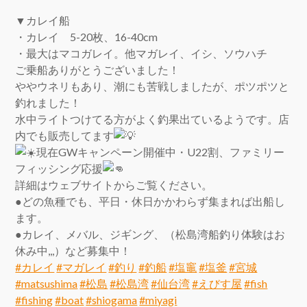
▼カレイ船
・カレイ 5-20枚、16-40cm
・最大はマコガレイ。他マガレイ、イシ、ソウハチ
ご乗船ありがとうございました！
ややウネリもあり、潮にも苦戦しましたが、ポツポツと
釣れました！
水中ライトつけてる方がよく釣果出ているようです。店
内でも販売してます
現在GWキャンペーン開催中・U22割、ファミリー
フィッシング応援
詳細はウェブサイトからご覧ください。
●どの魚種でも、平日・休日かかわらず集まれば出船し
ます。
●カレイ、メバル、ジギング、（松島湾船釣り体験はお
休み中,,,）など募集中！
#カレイ
#マガレイ
#釣り
#釣船
#塩竈
#塩釜
#宮城
#matsushima
#松島
#松島湾
#仙台湾
#えびす屋
#fish
#fishing
#boat
#shiogama
#miyagi