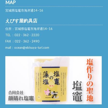
MAP
宮城県塩竈市海岸通14−16
えびす屋釣具店
住所：宮城県塩竈市海岸通14−16
TEL ：022 - 362 - 2220
FAX ：022 - 362 - 2490
mail：ocean@ebisuya-turi.com