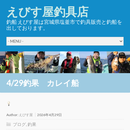
えびす屋釣具店
釣船 えびす屋は宮城県塩釜市で釣具販売と釣船を
出しております。
4/29釣果 カレイ船
Author:
えびす屋
2026年4月29日
ブログ
,
釣果