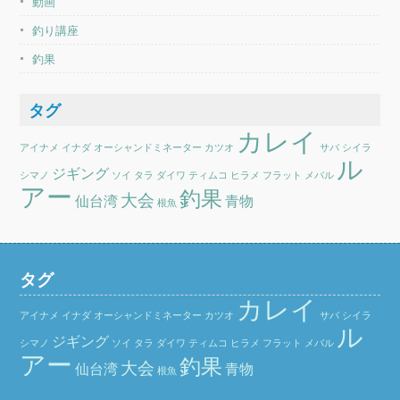
動画
釣り講座
釣果
タグ
カレイ
アイナメ
イナダ
オーシャンドミネーター
カツオ
サバ
シイラ
ル
ジギング
シマノ
ソイ
タラ
ダイワ
ティムコ
ヒラメ
フラット
メバル
アー
釣果
大会
仙台湾
青物
根魚
タグ
カレイ
アイナメ
イナダ
オーシャンドミネーター
カツオ
サバ
シイラ
ル
ジギング
シマノ
ソイ
タラ
ダイワ
ティムコ
ヒラメ
フラット
メバル
アー
釣果
大会
仙台湾
青物
根魚