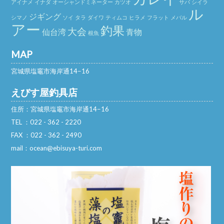
アイナメ
イナダ
オーシャンドミネーター
カツオ
サバ
シイラ
ル
ジギング
シマノ
ソイ
タラ
ダイワ
ティムコ
ヒラメ
フラット
メバル
アー
釣果
大会
仙台湾
青物
根魚
MAP
宮城県塩竈市海岸通14−16
えびす屋釣具店
住所：宮城県塩竈市海岸通14−16
TEL ：022 - 362 - 2220
FAX ：022 - 362 - 2490
mail：ocean@ebisuya-turi.com