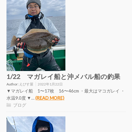
1/22 マガレイ船と沖メバル船の釣果
Author:
えびす屋
2022年1月22日
▼マガレイ船 1〜17枚 16〜46cm ・最大はマコガレイ ・
水温9.0度 ▼…
(READ MORE)
ブログ