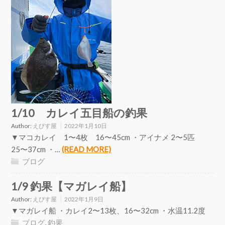
1/10 カレイ五目船の釣果
Author:
えびす屋
2022年1月10日
▼マコカレイ 1〜4枚 16〜45cm ・アイナメ 2〜5匹
25〜37cm ・…
(READ MORE)
ブログ
1/9 釣果【マガレイ船】
Author:
えびす屋
2022年1月9日
▼マガレイ船 ・カレイ2〜13枚、16〜32cm ・水温11.2度
ブログ
,
釣果