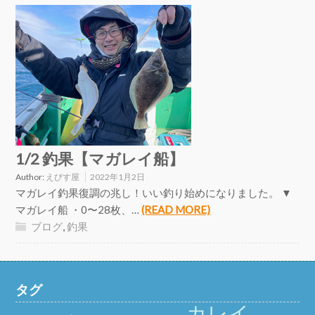
1/2 釣果【マガレイ船】
Author:
えびす屋
2022年1月2日
マガレイ釣果復調の兆し！いい釣り始めになりました。 ▼
マガレイ船 ・0〜28枚、…
(READ MORE)
ブログ
,
釣果
タグ
カレイ