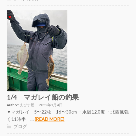
1/4 マガレイ船の釣果
Author:
えびす屋
2022年1月4日
▼マガレイ 5〜22枚 16〜30cm ・水温12.0度 ・北西風強
く11時半 …
(READ MORE)
ブログ