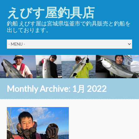
えびす屋釣具店
釣船 えびす屋は宮城県塩釜市で釣具販売と釣船を
出しております。
Monthly Archive:
1月 2022