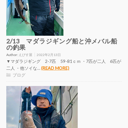
2/13 マダラジギング船と沖メバル船
の釣果
Author:
えびす屋
2022年2月13日
▼マダラジギング 2-7匹 59-81ｃｍ ・7匹が二人 6匹が
二人 ・他ソイな…
(READ MORE)
ブログ