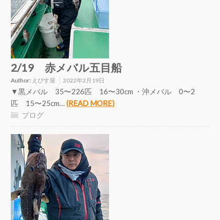
2/19 赤メバル五目船
Author:
えびす屋
2022年2月19日
▼黒メバル 35〜226匹 16〜30cm ・沖メバル 0〜2
匹 15〜25cm…
(READ MORE)
ブログ