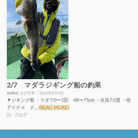
2/7 マダラジギング船の釣果
Author:
えびす屋
2022年2月7日
▼ジギング船 ・マダラ0〜1匹 68〜75cm ・水温7.0度 ・他
アイナメ ド…
(READ MORE)
ブログ