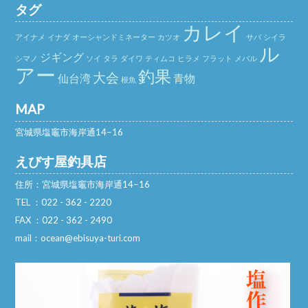
タグ
カレイ
アイナメ
イナダ
オーシャンドミネーター
カツオ
サバ
シイラ
ル
ジギング
シマノ
ソイ
タラ
ダイワ
ティムコ
ヒラメ
フラット
メバル
アー
釣果
大会
仙台湾
青物
根魚
MAP
宮城県塩竈市海岸通14−16
えびす屋釣具店
住所：宮城県塩竈市海岸通14−16
TEL ：022 - 362 - 2220
FAX ：022 - 362 - 2490
mail：ocean@ebisuya-turi.com