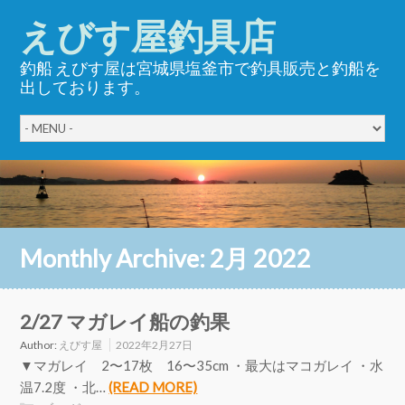
えびす屋釣具店
釣船 えびす屋は宮城県塩釜市で釣具販売と釣船を
出しております。
Monthly Archive:
2月 2022
2/27 マガレイ船の釣果
Author:
えびす屋
2022年2月27日
▼マガレイ 2〜17枚 16〜35cm ・最大はマコガレイ ・水
温7.2度 ・北…
(READ MORE)