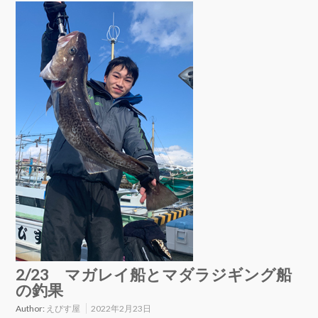
2/23 マガレイ船とマダラジギング船
の釣果
Author:
えびす屋
2022年2月23日