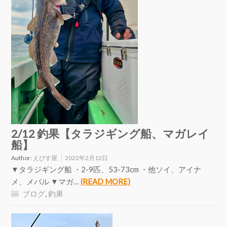
2/12 釣果【タラジギング船、マガレイ
船】
Author:
えびす屋
2022年2月12日
▼タラジギング船 ・2-9匹、53-73cm ・他ソイ、アイナ
メ、メバル ▼マガ…
(READ MORE)
ブログ
,
釣果