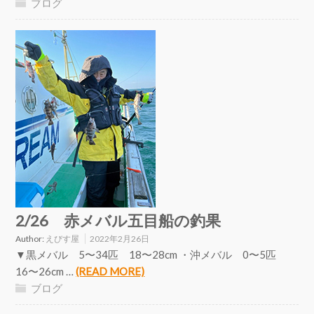
ブログ
2/26 赤メバル五目船の釣果
Author:
えびす屋
2022年2月26日
▼黒メバル 5〜34匹 18〜28cm ・沖メバル 0〜5匹
16〜26cm …
(READ MORE)
ブログ