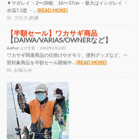
▼マガレイ ・2〜28枚 16〜37cm ・最大はイシガレイ ・
水温7.3度 ・…
(READ MORE)
ブログ
,
釣果
【半額セール】ワカサギ商品
【DAIWA/VARIAS/OWNERなど】
Author:
えびす屋
2022年2月20日
ワカサギ関連商品の仕掛けやオモリ、便利グッズなど、一
部対象商品を半額セール開催中…
(READ MORE)
お知らせ