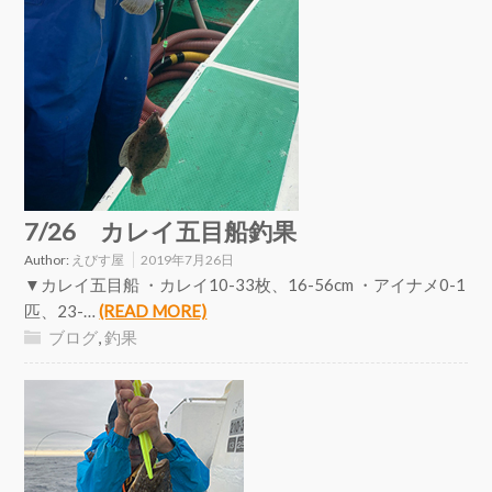
7/26 カレイ五目船釣果
Author:
えびす屋
2019年7月26日
▼カレイ五目船 ・カレイ10-33枚、16-56cm ・アイナメ0-1
匹、23-…
(READ MORE)
ブログ
,
釣果