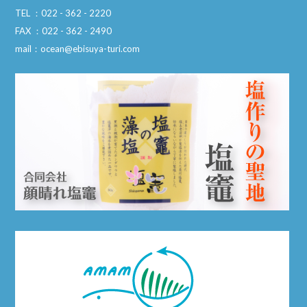
TEL ：022 - 362 - 2220
FAX ：022 - 362 - 2490
mail：ocean@ebisuya-turi.com