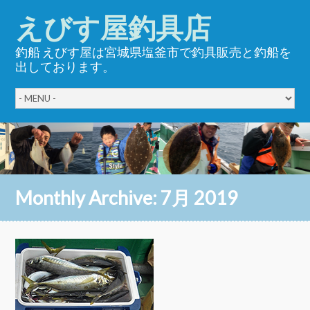
えびす屋釣具店
釣船 えびす屋は宮城県塩釜市で釣具販売と釣船を
出しております。
Monthly Archive:
7月 2019