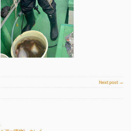
Next post →
調