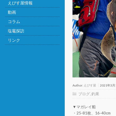
えびす屋情報
動画
コラム
塩竈探訪
リンク
Author:
えびす屋
2021年3月
ブログ
,
釣果
▼マガレイ船
・25-81枚、16-40cm