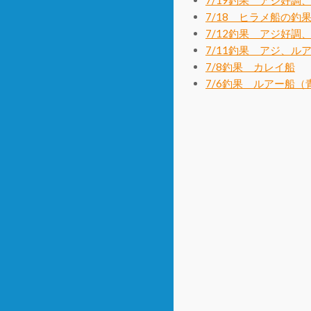
7/19釣果 アジ好調
7/18 ヒラメ船の釣
7/12釣果 アジ好調
7/11釣果 アジ、ル
7/8釣果 カレイ船
7/6釣果 ルアー船（