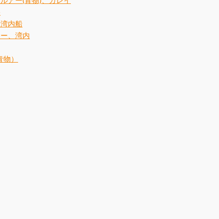
、ルアー(青物)、カレイ
果
、湾内船
アー、湾内
青物）