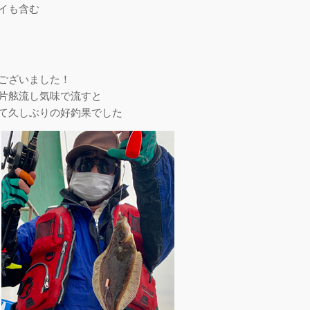
イも含む
ございました！
片舷流し気味で流すと
て久しぶりの好釣果でした