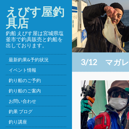
えびす屋釣
具店
釣船 えびす屋は宮城県塩
釜市で釣具販売と釣船を
出しております。
最新釣果&予約状況
3/12 マガ
イベント情報
釣り船のご予約
釣り船のご案内
お問い合わせ
釣果 ブログ
釣り講座