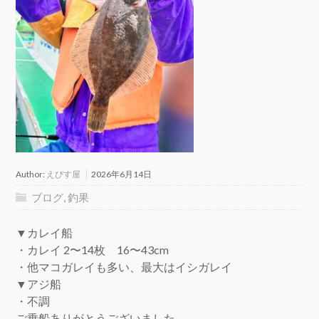
Author:
えびす屋
2026年6月14日
ブログ
,
釣果
▼カレイ船
・カレイ 2〜14枚 16〜43cm
・他マコガレイも多い、最大はイシガレイ
▼アジ船
・不調
ご乗船ありがとうございました。