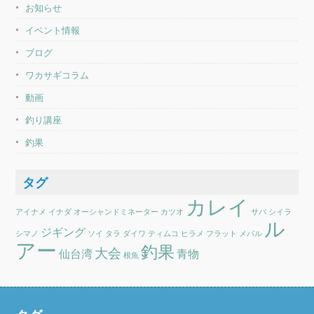
お知らせ
イベント情報
ブログ
ワカサギコラム
動画
釣り講座
釣果
タグ
カレイ
アイナメ
イナダ
オーシャンドミネーター
カツオ
サバ
シイラ
ル
ジギング
シマノ
ソイ
タラ
ダイワ
ティムコ
ヒラメ
フラット
メバル
アー
釣果
大会
仙台湾
青物
根魚