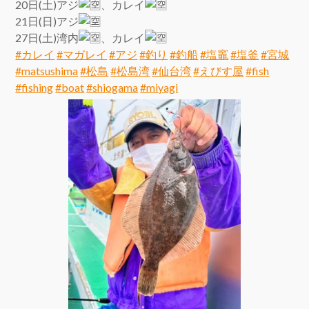
20日(土)アジ
、カレイ
21日(日)アジ
27日(土)湾内
、カレイ
#カレイ
#マガレイ
#アジ
#釣り
#釣船
#塩竈
#塩釜
#宮城
#matsushima
#松島
#松島湾
#仙台湾
#えびす屋
#fish
#fishing
#boat
#shiogama
#miyagi