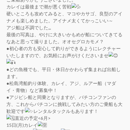
カレイは最後まで潮が悪く苦戦
硬いところも攻めてみると、マコやカサゴ、良型のアイ
ナメも楽しめました。アイナメ太くてかっこいい～
アジ船は不調でした,,,
最後の写真は、やけに大きいかもめが船についてきてる
なあと思って撮りました。オオセグロカモメ？
●初心者の方も安心して釣りができるようにレクチャー
いたしますので、お気軽にお声がけくださいませ
●どの魚種でも、平日・休日かかわらず集まれば出船し
ます。
●松島湾船釣り体験、カレイ、アジ、ルアー船（マダ
イ・青物）など募集中！
●アジビシ船と同乗となりますが、バチコンファンの
方、これからバチコンに挑戦してみたい方のご乗船も大
歓迎です
レンタルタックルもあります！
直近の予定<6月>
15日(月)カレイ