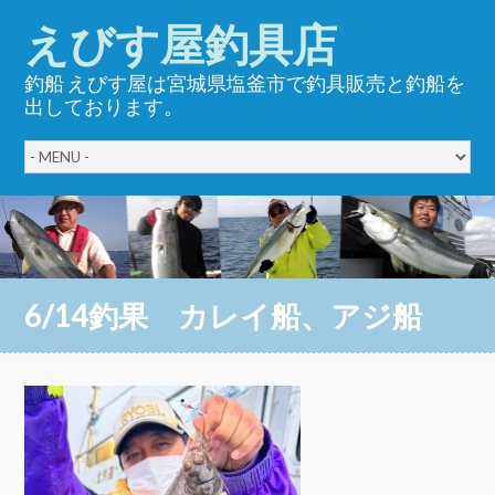
えびす屋釣具店
釣船 えびす屋は宮城県塩釜市で釣具販売と釣船を
出しております。
6/14釣果 カレイ船、アジ船