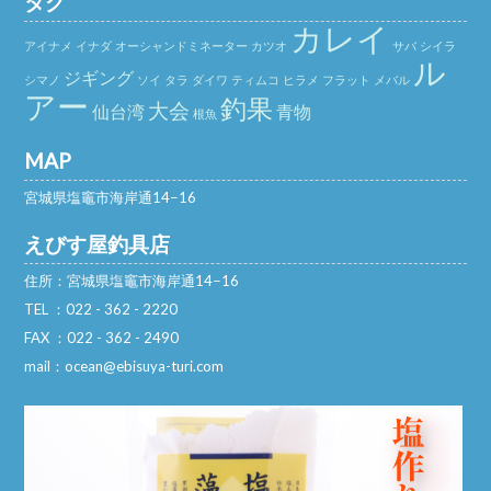
タグ
カレイ
アイナメ
イナダ
オーシャンドミネーター
カツオ
サバ
シイラ
ル
ジギング
シマノ
ソイ
タラ
ダイワ
ティムコ
ヒラメ
フラット
メバル
アー
釣果
大会
仙台湾
青物
根魚
MAP
宮城県塩竈市海岸通14−16
えびす屋釣具店
住所：宮城県塩竈市海岸通14−16
TEL ：022 - 362 - 2220
FAX ：022 - 362 - 2490
mail：ocean@ebisuya-turi.com