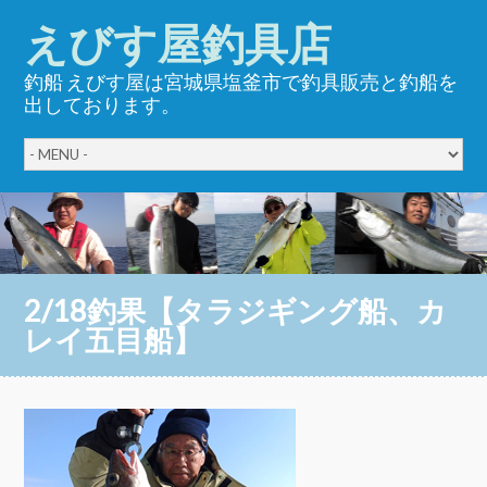
えびす屋釣具店
釣船 えびす屋は宮城県塩釜市で釣具販売と釣船を
出しております。
2/18釣果【タラジギング船、カ
レイ五目船】