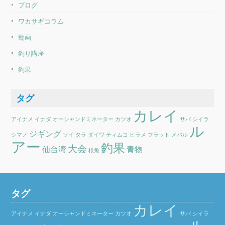
ブログ
ワカサギコラム
動画
釣り講座
釣果
タグ
カレイ
アイナメ
イナダ
オーシャンドミネーター
カツオ
サバ
シイラ
ル
ジギング
シマノ
ソイ
タラ
ダイワ
ティムコ
ヒラメ
フラット
メバル
アー
釣果
大会
仙台湾
青物
根魚
タグ
カレイ
アイナメ
イナダ
オーシャンドミネーター
カツオ
サバ
シイラ