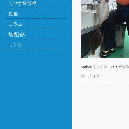
えびす屋情報
動画
コラム
塩竈探訪
リンク
Author:
えびす屋
2017年6月
ブログ