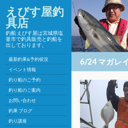
えびす屋釣
具店
釣船 えびす屋は宮城県塩
釜市で釣具販売と釣船を
出しております。
最新釣果&予約状況
6/24 マガレ
イベント情報
釣り船のご予約
釣り船のご案内
お問い合わせ
釣果 ブログ
釣り講座