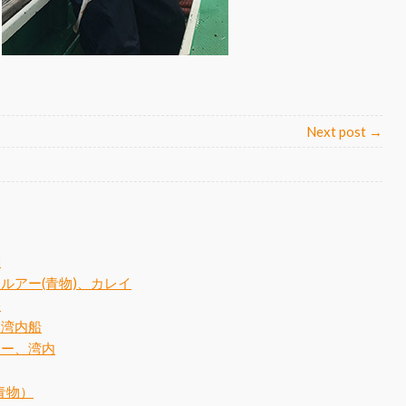
Next post →
調
、ルアー(青物)、カレイ
果
、湾内船
アー、湾内
青物）