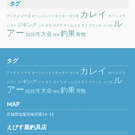
タグ
カレイ
アイナメ
イナダ
オーシャンドミネーター
カツオ
サバ
シイラ
ル
ジギング
シマノ
ソイ
タラ
ダイワ
ティムコ
ヒラメ
フラット
メバル
アー
釣果
大会
仙台湾
青物
根魚
タグ
カレイ
アイナメ
イナダ
オーシャンドミネーター
カツオ
サバ
シイラ
ル
ジギング
シマノ
ソイ
タラ
ダイワ
ティムコ
ヒラメ
フラット
メバル
アー
釣果
大会
仙台湾
青物
根魚
MAP
宮城県塩竈市海岸通14−16
えびす屋釣具店