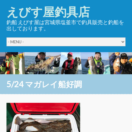
えびす屋釣具店
釣船 えびす屋は宮城県塩釜市で釣具販売と釣船を
出しております。
5/24 マガレイ船好調