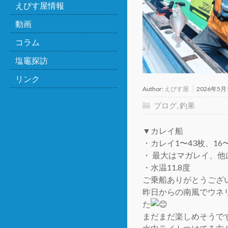
えびす屋情報
動画
コラム
塩竈探訪
リンク
Author:
えびす屋
2026年5月
ブログ
,
釣果
▼カレイ船
・カレイ1〜43枚、16〜
・ 最大はマガレイ、
・水温11.8度
ご乗船ありがとうござ
昨日からの南風でウネ
た
まだまだ楽しめそうで