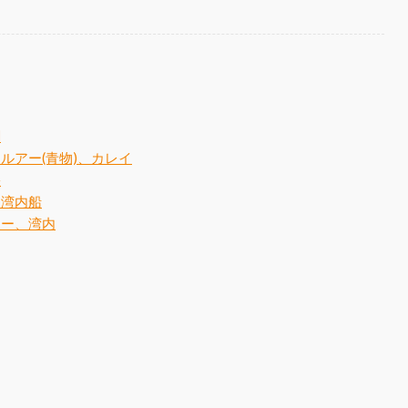
調
、ルアー(青物)、カレイ
果
、湾内船
アー、湾内