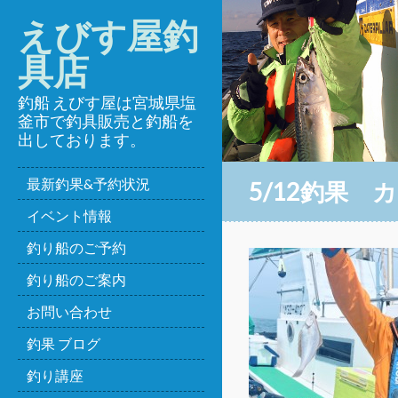
えびす屋釣
具店
釣船 えびす屋は宮城県塩
釜市で釣具販売と釣船を
出しております。
最新釣果&予約状況
5/12釣果 
イベント情報
釣り船のご予約
釣り船のご案内
お問い合わせ
釣果 ブログ
釣り講座