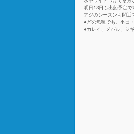
水中ライトつけてる方
明日13日も出船予定で
アジのシーズンも間近
●どの魚種でも、平日
●カレイ、メバル、ジギ