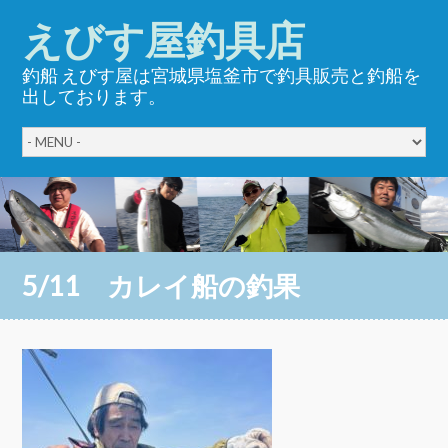
えびす屋釣具店
釣船 えびす屋は宮城県塩釜市で釣具販売と釣船を
出しております。
5/11 カレイ船の釣果