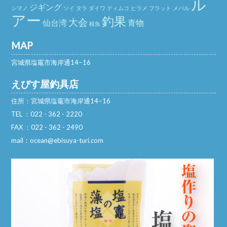
ル
ジギング
シマノ
ソイ
タラ
ダイワ
ティムコ
ヒラメ
フラット
メバル
アー
釣果
大会
仙台湾
青物
根魚
MAP
宮城県塩竈市海岸通14−16
えびす屋釣具店
住所：宮城県塩竈市海岸通14−16
TEL ：022 - 362 - 2220
FAX ：022 - 362 - 2490
mail：ocean@ebisuya-turi.com