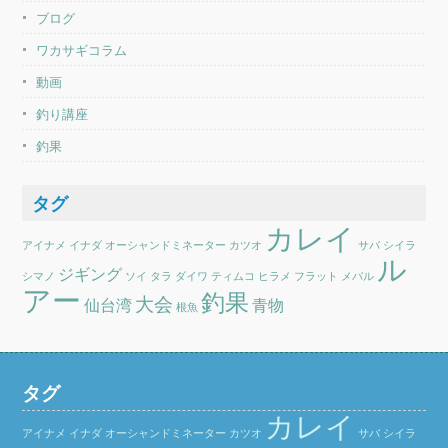
ブログ
ワカサギコラム
動画
釣り講座
釣果
タグ
カレイ
アイナメ
イナダ
オーシャンドミネーター
カツオ
サバ
シイラ
ル
ジギング
シマノ
ソイ
タラ
ダイワ
ティムコ
ヒラメ
フラット
メバル
アー
釣果
大会
仙台湾
青物
根魚
タグ
カレイ
アイナメ
イナダ
オーシャンドミネーター
カツオ
サバ
シイラ