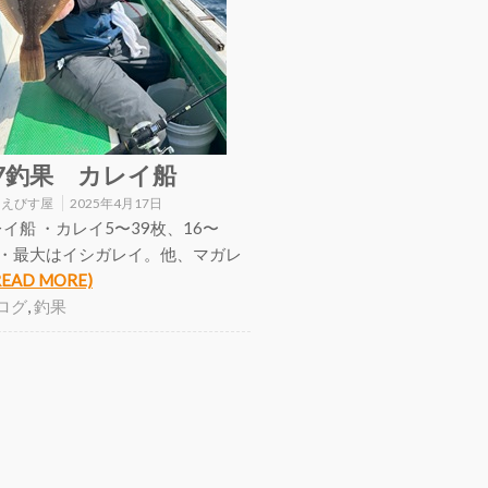
17釣果 カレイ船
:
えびす屋
2025年4月17日
イ船 ・カレイ5〜39枚、16〜
m ・最大はイシガレイ。他、マガレ
READ MORE)
ログ
,
釣果