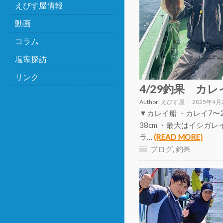
えびす屋情報
動画
コラム
塩竈探訪
リンク
4/29釣果 カレ
Author:
えびす屋
2025年4月
▼カレイ船 ・カレイ7〜2
38cm ・最大はイシガ
ラ…
(READ MORE)
ブログ
,
釣果