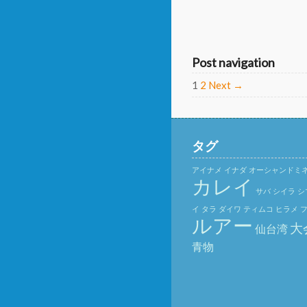
Post navigation
1
2
Next →
タグ
アイナメ
イナダ
オーシャンドミ
カレイ
サバ
シイラ
シ
イ
タラ
ダイワ
ティムコ
ヒラメ
ルアー
大
仙台湾
青物