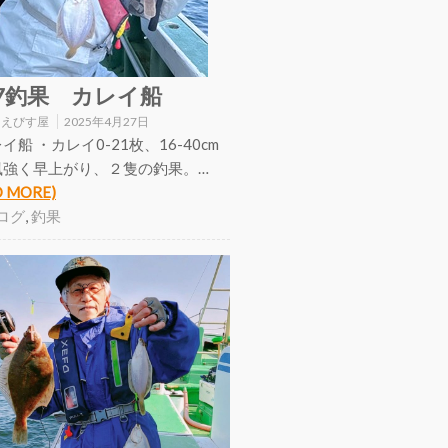
27釣果 カレイ船
:
えびす屋
2025年4月27日
イ船 ・カレイ0-21枚、16-40cm
風強く早上がり、２隻の釣果。…
D MORE)
ログ
,
釣果