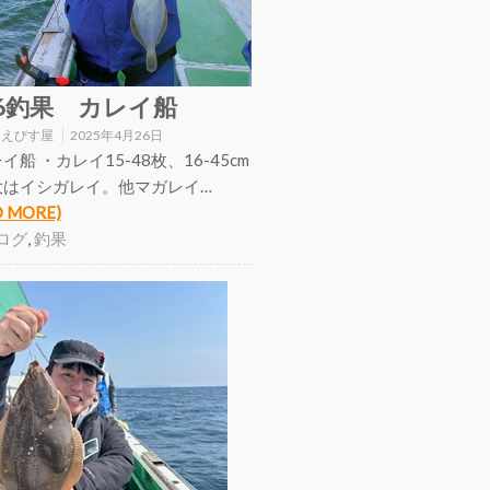
26釣果 カレイ船
:
えびす屋
2025年4月26日
イ船 ・カレイ15-48枚、16-45cm
大はイシガレイ。他マガレイ…
D MORE)
ログ
,
釣果