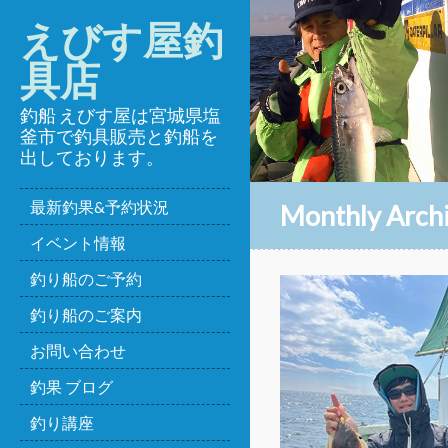
えびす屋釣
具店
釣船 えびす屋は宮城県塩
釜市で釣具販売と釣船を
出しております。
最新釣果&予約状況
Monthly Arch
イベント情報
釣り船のご予約
釣り船のご案内
お問い合わせ
釣果 ブログ
釣り講座