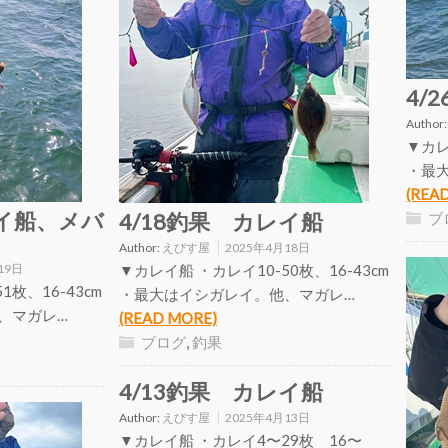
4/
Author
▼カレ
・最
(REA
レイ船、メバ
4/18釣果 カレイ船
ブ
Author:
えびす屋
2025年4月18日
19日
▼カレイ船 ・カレイ10-50枚、16-43cm
1枚、16-43cm
・最大はイシガレイ。他、マガレ…
、マガレ…
(READ MORE)
ブログ
,
釣果
4/13釣果 カレイ船
Author:
えびす屋
2025年4月13日
▼カレイ船 ・カレイ4〜29枚 16〜