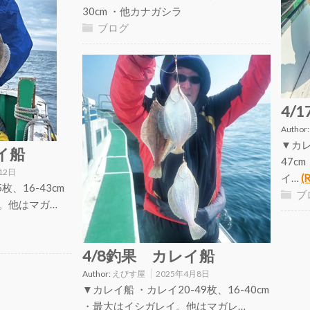
30cm ・他カナガシラ
ブログ
4/
Author
▼カレ
イ船
47c
12日
イ…
(
枚、16-43cm
ブ
。他はマガ…
4/8釣果 カレイ船
Author:
えびす屋
2025年4月8日
▼カレイ船 ・カレイ20-49枚、16-40cm
・最大はイシガレイ。他はマガレ…