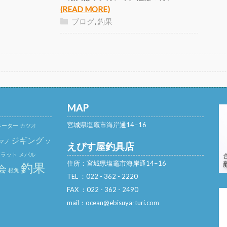
(READ MORE)
ブログ
,
釣果
MAP
宮城県塩竈市海岸通14−16
ネーター
カツオ
ジギング
マノ
ソ
えびす屋釣具店
フラット
メバル
住所：宮城県塩竈市海岸通14−16
釣果
会
根魚
TEL ：022 - 362 - 2220
FAX ：022 - 362 - 2490
mail：ocean@ebisuya-turi.com