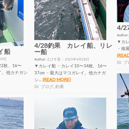
4/
Author
▼カレ
4/28釣果 カレイ船、リレ
・南
イ船
ー船
(REA
29日
Author:
えびす屋
2025年4月28日
ブ
2枚、16〜
▼カレイ船 ・カレイ10〜34枚、16〜
レイ。他カナガシ
37cm ・最大はマコガレイ。他カナガ
シ…
(READ MORE)
ブログ
,
釣果