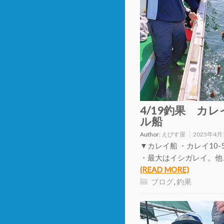
4/19釣果 カ
ル船
Author:
えびす屋
2025年4月
▼カレイ船 ・カレイ10-5
・最大はイシガレイ。他
(READ MORE)
ブログ
,
釣果