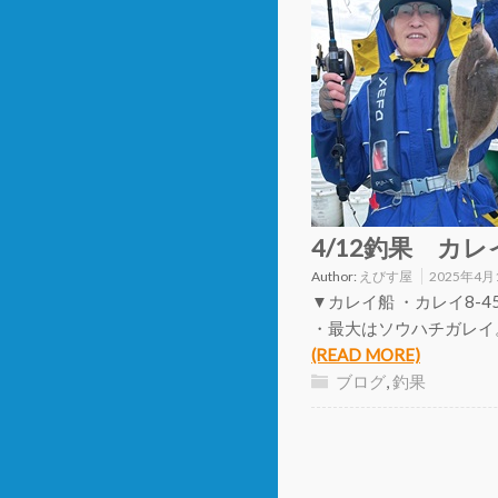
4/12釣果 カレ
Author:
えびす屋
2025年4月
▼カレイ船 ・カレイ8-45
・最大はソウハチガレイ
(READ MORE)
ブログ
,
釣果