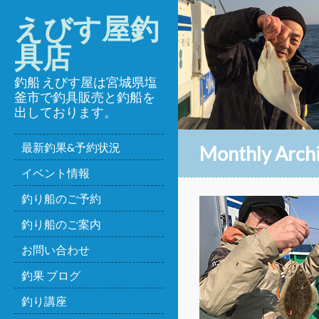
えびす屋釣
具店
釣船 えびす屋は宮城県塩
釜市で釣具販売と釣船を
出しております。
最新釣果&予約状況
Monthly Arch
イベント情報
釣り船のご予約
釣り船のご案内
お問い合わせ
釣果 ブログ
釣り講座