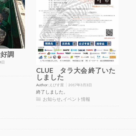
船好調
4日
CLUE タラ大会 終了いた
しました
Author:
えびす屋
2017年3月3日
終了しました。
お知らせ
,
イベント情報