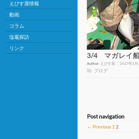
えびす屋情報
動画
コラム
塩竈探訪
リンク
3/4 マガレイ
Author:
えびす屋
2017年3月
ブログ
Post navigation
← Previous
1
2