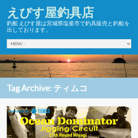
えびす屋釣具店
釣船 えびす屋は宮城県塩釜市で釣具販売と釣船を
出しております。
Tag Archive:
ティムコ