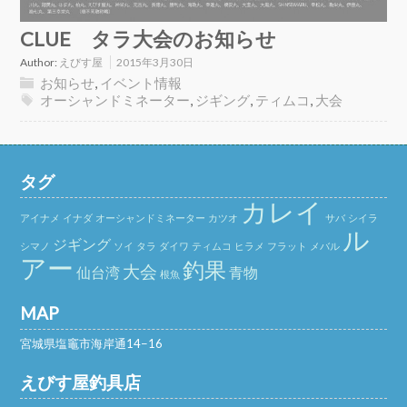
CLUE タラ大会のお知らせ
Author:
えびす屋
2015年3月30日
お知らせ
,
イベント情報
オーシャンドミネーター
,
ジギング
,
ティムコ
,
大会
タグ
カレイ
アイナメ
イナダ
オーシャンドミネーター
カツオ
サバ
シイラ
ル
ジギング
シマノ
ソイ
タラ
ダイワ
ティムコ
ヒラメ
フラット
メバル
アー
釣果
大会
仙台湾
青物
根魚
MAP
宮城県塩竈市海岸通14−16
えびす屋釣具店