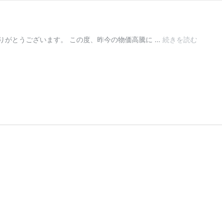
【重
りがとうございます。 この度、昨今の物価高騰に …
続きを読む
要】
乗
船
料
改
定
の
お
知
ら
せ